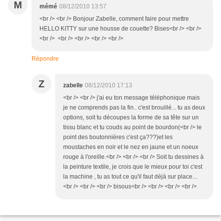
M
mémé
08/12/2010 13:57
<br /> <br /> Bonjour Zabelle, comment faire pour mettre
HELLO KITTY sur une housse de couette? Bises<br /> <br />
<br /> <br /> <br /> <br /> <br />
Répondre
Z
zabelle
08/12/2010 17:13
<br /> <br /> j'ai eu ton message téléphonique mais
je ne comprends pas la fin.. c'est brouillé... tu as deux
options, soit tu découpes la forme de sa tête sur un
tissu blanc et tu couds au point de bourdon(<br /> le
point des boutonnières c'est ça???)et les
moustaches en noir et le nez en jaune et un noeux
rouge à l'oreille.<br /> <br /> <br /> Soit tu dessines à
la peinture textile, je crois que le mieux pour toi c'est
la machine , tu as tout ce qu'il faut déjà sur place...
<br /> <br /> <br /> bisous<br /> <br /> <br /> <br />