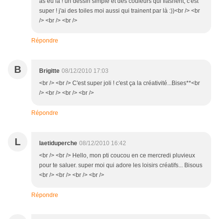
as eu là ! un dessin simple et des couleurs qui flashent, c'est
super ! j'ai des toiles moi aussi qui trainent par là :))<br /> <br
/> <br /> <br />
Répondre
B
Brigitte
08/12/2010 17:03
<br /> <br /> C'est super joli ! c'est ça la créativité...Bises**<br
/> <br /> <br /> <br />
Répondre
L
laetiduperche
08/12/2010 16:42
<br /> <br /> Hello, mon pti coucou en ce mercredi pluvieux
pour te saluer. super moi qui adore les loisirs créatifs... Bisous
<br /> <br /> <br /> <br />
Répondre