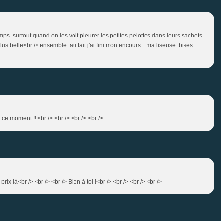
mps. surtout quand on les voit pleurer les petites pelottes dans leurs sachets
 plus belle<br /> ensemble. au fait j'ai fini mon encours : ma liseuse. bises
 ce moment !!!<br /> <br /> <br /> <br />
rix là<br /> <br /> <br /> Bien à toi !<br /> <br /> <br /> <br />