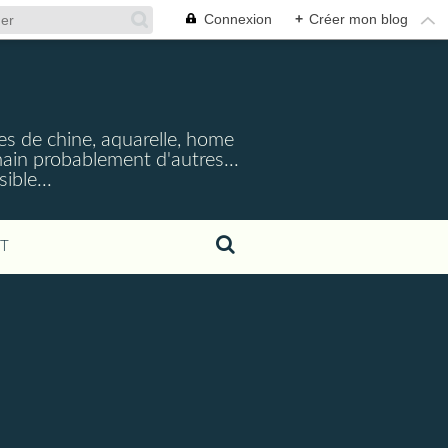
Connexion
+
Créer mon blog
cres de chine, aquarelle, home
emain probablement d'autres...
ible...
T