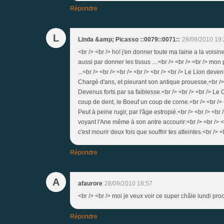
Répondre
L
Linda &amp; Picasso ::0079::0071::
28/09/2010 19:
<br /> <br /> ho! j'en donner toute ma laine a la voisine
aussi par donner les tissus ....<br /> <br /> <br /> mon 
...<br /> <br /> <br /> <br /> <br /> <br /> Le Lion deven
Chargé d'ans, et pleurant son antique prouesse,<br /> <
Devenus forts par sa faiblesse.<br /> <br /> <br /> Le
coup de dent, le Boeuf un coup de corne.<br /> <br /> <
Peut à peine rugir, par l'âge estropié.<br /> <br /> <br
voyant l'Ane même à son antre accourir:<br /> <br /> <br 
c'est mourir deux fois que souffrir tes atteintes.<br /> <
Répondre
A
afaurore
28/09/2010 18:57
<br /> <br /> moi je veux voir ce super châle lundi pro
Répondre