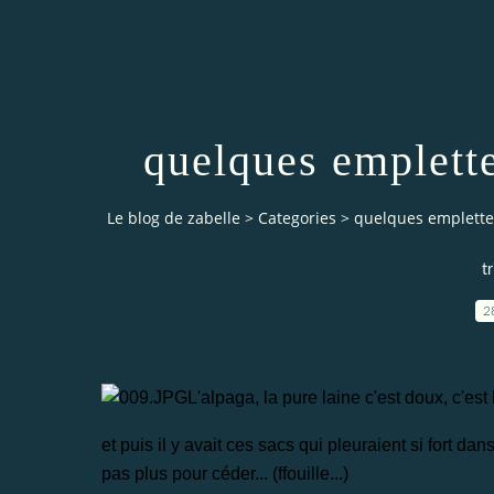
quelques emplette
Le blog de zabelle
>
Categories
>
quelques emplette
t
2
L'alpaga, la pure laine c'est doux, c'est
et puis il y avait ces sacs qui pleuraient si fort dan
pas plus pour céder... (ffouille...)