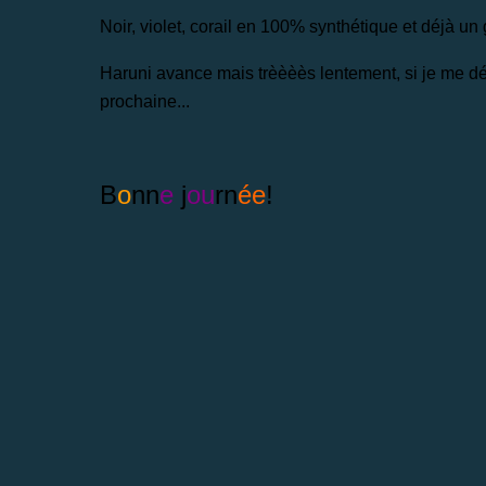
Noir, violet, corail en 100% synthétique et déjà un g
Haruni avance mais trèèèès lentement, si je me déb
prochaine...
B
o
nn
e
j
ou
rn
ée
!