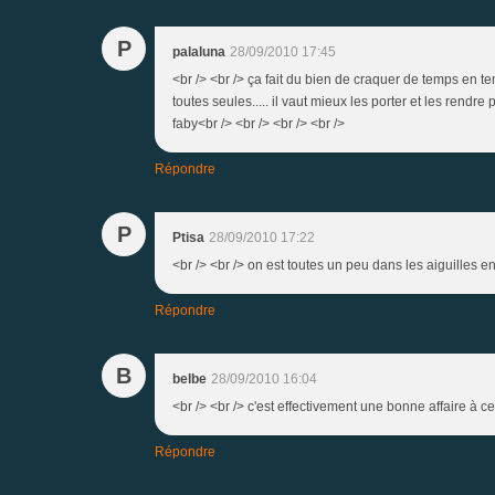
P
palaluna
28/09/2010 17:45
<br /> <br /> ça fait du bien de craquer de temps en te
toutes seules..... il vaut mieux les porter et les rendre
faby<br /> <br /> <br /> <br />
Répondre
P
Ptisa
28/09/2010 17:22
<br /> <br /> on est toutes un peu dans les aiguilles en
Répondre
B
belbe
28/09/2010 16:04
<br /> <br /> c'est effectivement une bonne affaire à ce p
Répondre