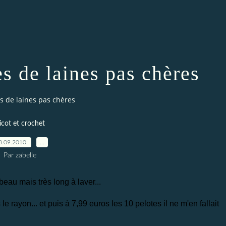
s de laines pas chères
s de laines pas chères
ricot et crochet
8.09.2010
…
Par zabelle
 beau mais très long à laver...
s le rayon... et puis à 7,99 euros les 10 pelotes il ne m'en fallait