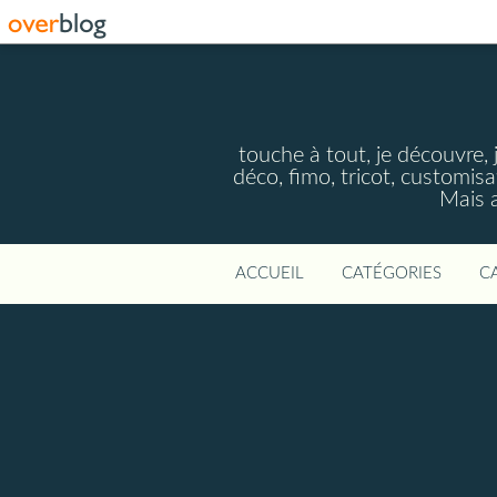
touche à tout, je découvre, j
déco, fimo, tricot, customisa
Mais a
ACCUEIL
CATÉGORIES
C