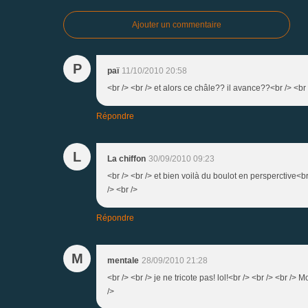
Ajouter un commentaire
P
paï
11/10/2010 20:58
<br /> <br /> et alors ce châle?? il avance??<br /> <br /
Répondre
L
La chiffon
30/09/2010 09:23
<br /> <br /> et bien voilà du boulot en persperctive<br 
/> <br />
Répondre
M
mentale
28/09/2010 21:28
<br /> <br /> je ne tricote pas! lol!<br /> <br /> <br />
/>