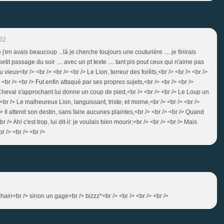
22
 j'en avais beaucoup ...là je cherche toujours une couturière .... je finirais
petit passage du soir .... avec un pt texte .... tant pis pout ceux qui n'aime pas
u vieux<br /> <br /> <br /> <br /> Le Lion, terreur des forêts,<br /> <br /> <br />
br /> <br /> Fut enfin attaqué par ses propres sujets,<br /> <br /> <br />
 Cheval s'approchant lui donne un coup de pied,<br /> <br /> <br /> Le Loup un
br /> Le malheureux Lion, languissant, triste, et morne,<br /> <br /> <br />
 /> Il attend son destin, sans faire aucunes plaintes,<br /> <br /> <br /> Quand
/> Ah! c'est trop, lui dit-il: je voulais bien mourir;<br /> <br /> <br /> Mais
br /> <br /> <br />
chain<br /> sinon un gage<br /> bizzz*<br /> <br /> <br /> <br />