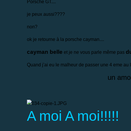
Porsche GT....
je peux aussi????
non?
ok je retourne à la porsche cayman....
cayman belle
d
et je ne vous parle même pas
Quand j'ai eu le malheur de passer une 4 eme au lie
un amou
A moi A moi!!!!!