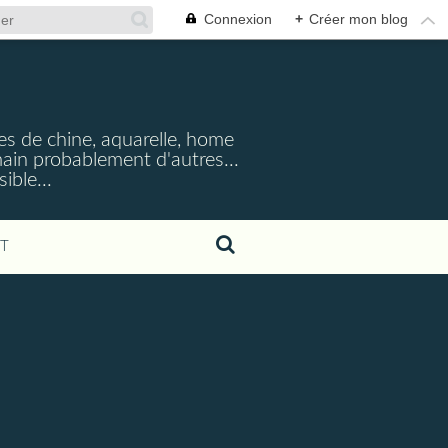
Connexion
+
Créer mon blog
cres de chine, aquarelle, home
emain probablement d'autres...
ible...
T