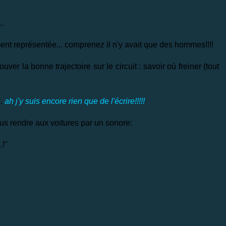
..
ement représentée... comprenez il n'y avait que des hommes!!!!
uver la bonne trajectoire sur le circuit : savoir où freiner (tout
..
ah j'y suis encore rien que de l'écrire!!!!!
s rendre aux voitures par un sonore:
.!"