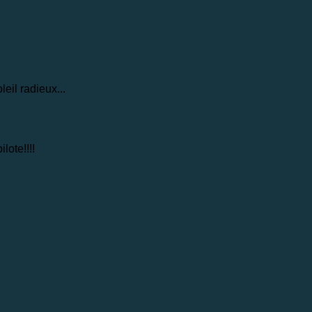
eil radieux...
lote!!!!