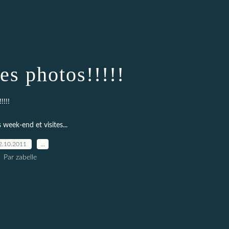
es photos!!!!!
!!!
week-end et visites...
2.10.2011
…
Par zabelle