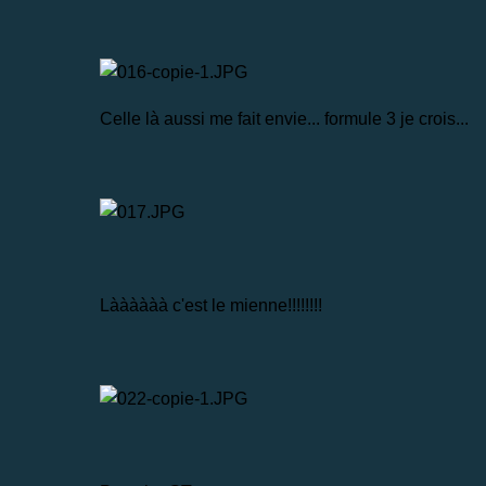
Celle là aussi me fait envie... formule 3 je crois...
Làààààà c'est le mienne!!!!!!!!