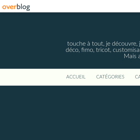
touche à tout, je découvre, j
déco, fimo, tricot, customisa
Mais a
ACCUEIL
CATÉGORIES
C