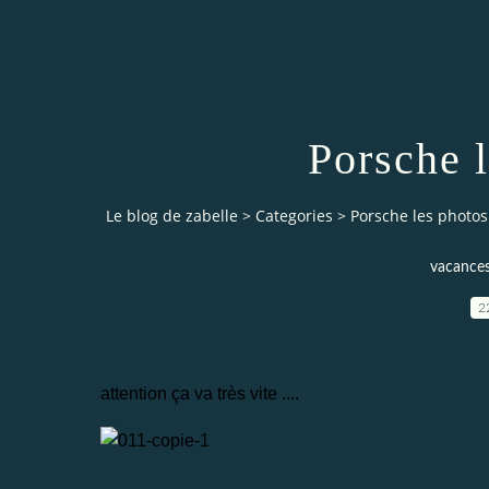
Porsche l
Le blog de zabelle
>
Categories
>
Porsche les photos!!
vacances 
2
attention ça va très vite ....