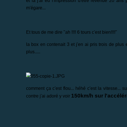
et là j'ai eu l'impression d'être revenue 20 ans p
m'égare...
Et tous de me dire "ah !!!! 6 tours c'est bien!!!!"
la box en contenait 3 et j'en ai pris trois de plus 
plus.....
comment ça c'est flou... héhé c'est la vitesse... s
150km/h sur l'accéléra
contre j'ai adoré y voir