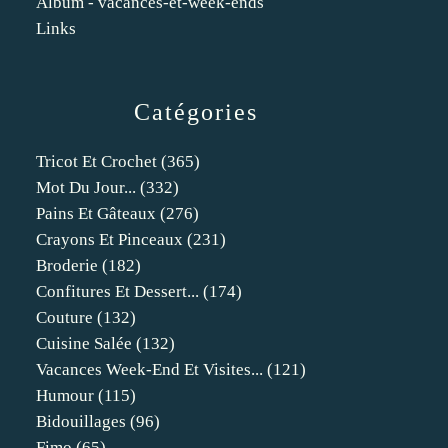
Album - vacances-et-week-ends
Links
Catégories
Tricot Et Crochet
(365)
Mot Du Jour...
(332)
Pains Et Gâteaux
(276)
Crayons Et Pinceaux
(231)
Broderie
(182)
Confitures Et Dessert...
(174)
Couture
(132)
Cuisine Salée
(132)
Vacances Week-End Et Visites...
(121)
Humour
(115)
Bidouillages
(96)
Fimo
(65)