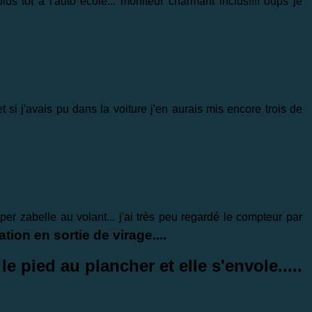
lus tôt à l'auto école... moniteur charmant inclus!!!! oups je
et si j'avais pu dans la voiture j'en aurais mis encore trois de
uper zabelle au volant... j'ai très peu regardé le compteur par
tion en sortie de virage....
le pied au plancher et elle s'envole.....