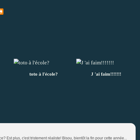
toto à l'école?
J 'ai faim!!!!!!!
? Est plus, c'est tristement réaliste! Bisou, bientôt la fin pour cette année...