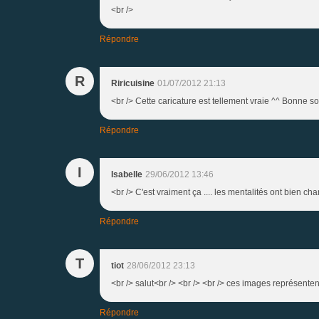
<br />
Répondre
R
Riricuisine
01/07/2012 21:13
<br /> Cette caricature est tellement vraie ^^ Bonne soi
Répondre
I
Isabelle
29/06/2012 13:46
<br /> C'est vraiment ça .... les mentalités ont bien c
Répondre
T
tiot
28/06/2012 23:13
<br /> salut<br /> <br /> <br /> ces images représenten
Répondre