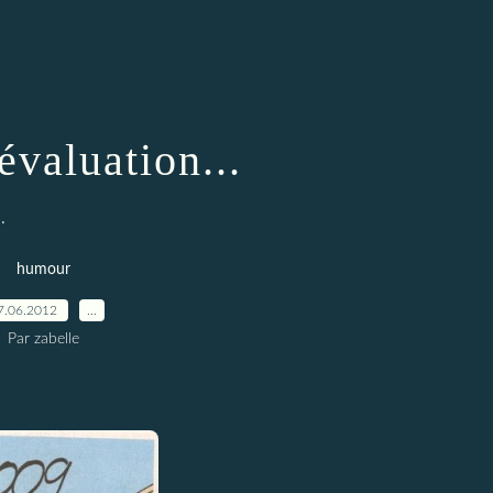
'évaluation...
.
humour
7.06.2012
…
Par zabelle