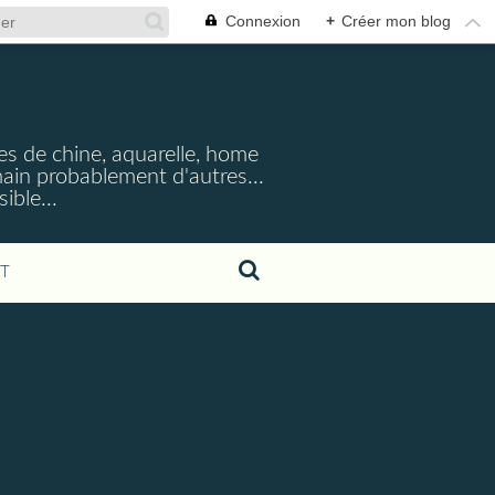
Connexion
+
Créer mon blog
cres de chine, aquarelle, home
emain probablement d'autres...
ible...
T