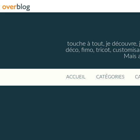
touche à tout, je découvre, j
déco, fimo, tricot, customisa
Mais a
ACCUEIL
CATÉGORIES
C