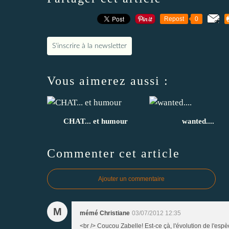
Repost
0
S'inscrire à la newsletter
Vous aimerez aussi :
CHAT... et humour
wanted....
Commenter cet article
Ajouter un commentaire
M
mémé Christiane
03/07/2012 12:35
<br /> Coucou Zabelle! Est-ce çà, l'évolution de l'espèce