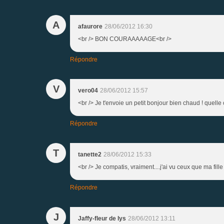
A
afaurore
28/06/2012 16:30
<br /> BON COURAAAAAGE<br />
Répondre
V
vero04
28/06/2012 15:57
<br /> Je t'envoie un petit bonjour bien chaud ! quelle ch
Répondre
T
tanette2
28/06/2012 15:33
<br /> Je compatis, vraiment....j'ai vu ceux que ma fille
Répondre
J
Jaffy-fleur de lys
28/06/2012 13:11