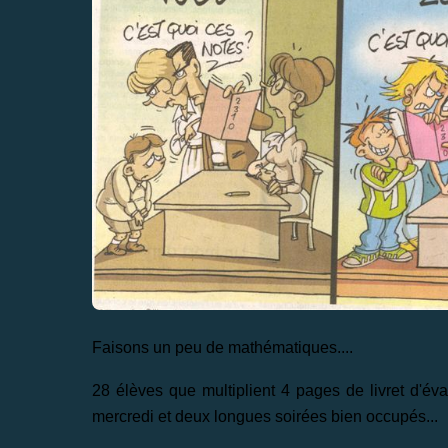
Faisons un peu de mathématiques....
28 élèves que multiplient 4 pages de livret d'év
mercredi et deux longues soirées bien occupés...