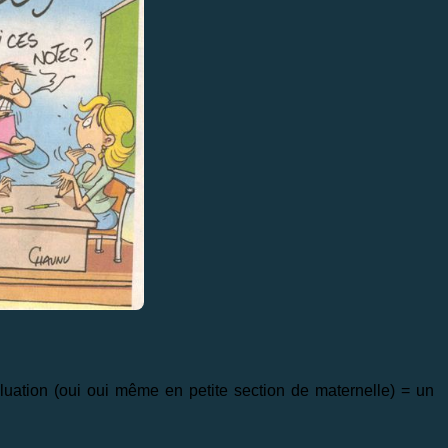
aluation (oui oui même en petite section de maternelle) = un