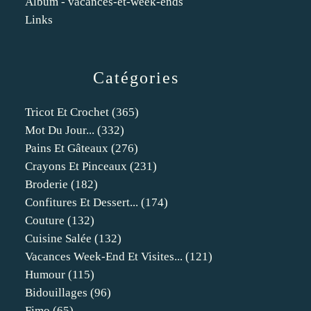
Album - vacances-et-week-ends
Links
Catégories
Tricot Et Crochet
(365)
Mot Du Jour...
(332)
Pains Et Gâteaux
(276)
Crayons Et Pinceaux
(231)
Broderie
(182)
Confitures Et Dessert...
(174)
Couture
(132)
Cuisine Salée
(132)
Vacances Week-End Et Visites...
(121)
Humour
(115)
Bidouillages
(96)
Fimo
(65)