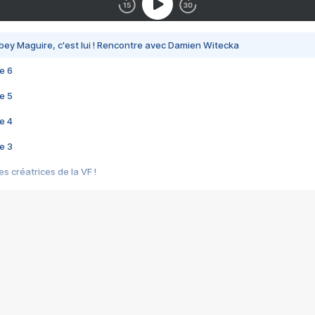
bey Maguire, c'est lui ! Rencontre avec Damien Witecka
e 6
e 5
e 4
e 3
s créatrices de la VF !
e 2
e 1
e Mektoub My Love arrive enfin ! Rencontre avec Shaïn Boumedine et Sal
i : après Toni en famille
elle réalise le bouleversant Dites lui que je l'aime