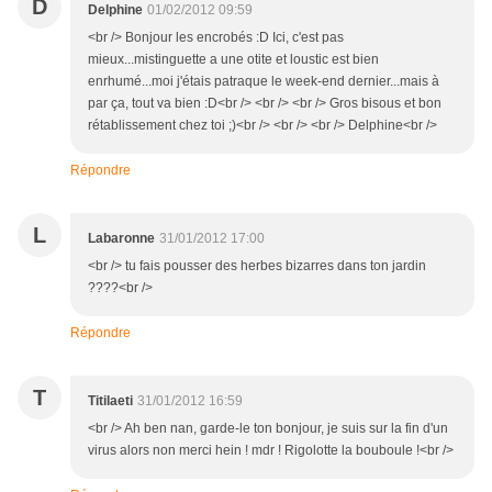
D
Delphine
01/02/2012 09:59
<br /> Bonjour les encrobés :D Ici, c'est pas
mieux...mistinguette a une otite et loustic est bien
enrhumé...moi j'étais patraque le week-end dernier...mais à
par ça, tout va bien :D<br /> <br /> <br /> Gros bisous et bon
rétablissement chez toi ;)<br /> <br /> <br /> Delphine<br />
Répondre
L
Labaronne
31/01/2012 17:00
<br /> tu fais pousser des herbes bizarres dans ton jardin
????<br />
Répondre
T
Titilaeti
31/01/2012 16:59
<br /> Ah ben nan, garde-le ton bonjour, je suis sur la fin d'un
virus alors non merci hein ! mdr ! Rigolotte la bouboule !<br />