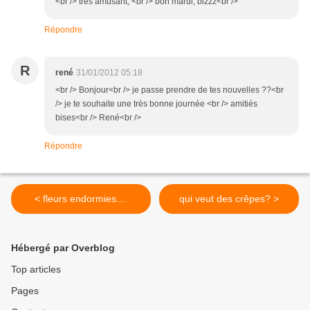
<br /> très amusant, <br /> bon mardi, bizzz<br />
Répondre
R
rené
31/01/2012 05:18
<br /> Bonjour<br /> je passe prendre de tes nouvelles ??<br
/> je te souhaite une très bonne journée <br /> amitiés
bises<br /> René<br />
Répondre
< fleurs endormies....
qui veut des crêpes? >
Hébergé par Overblog
Top articles
Pages