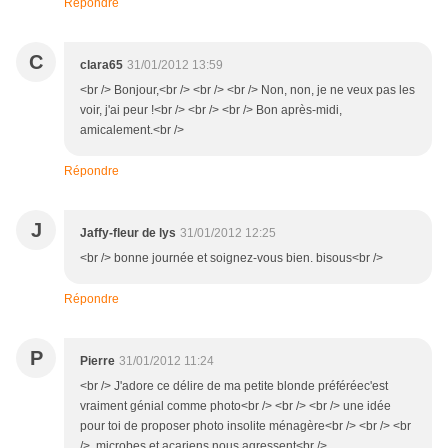
Répondre
C
clara65
31/01/2012 13:59
<br /> Bonjour,<br /> <br /> <br /> Non, non, je ne veux pas les
voir, j'ai peur !<br /> <br /> <br /> Bon après-midi,
amicalement.<br />
Répondre
J
Jaffy-fleur de lys
31/01/2012 12:25
<br /> bonne journée et soignez-vous bien. bisous<br />
Répondre
P
Pierre
31/01/2012 11:24
<br /> J'adore ce délire de ma petite blonde préféréec'est
vraiment génial comme photo<br /> <br /> <br /> une idée
pour toi de proposer photo insolite ménagère<br /> <br /> <br
/> ,microbes et acariens nous agressent<br />