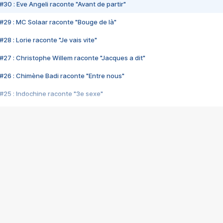
#30 : Eve Angeli raconte "Avant de partir"
#29 : MC Solaar raconte "Bouge de là"
28 : Lorie raconte "Je vais vite"
#27 : Christophe Willem raconte "Jacques a dit"
#26 : Chimène Badi raconte "Entre nous"
#25 : Indochine raconte "3e sexe"
#24 : Zaho raconte "C'est chelou"
#23 : Patrick Bruel raconte "Au café des délices"
#22 : Kyo raconte "Le chemin"
#21 : Nolwenn Leroy raconte "Cassé"
#20 : Patrick Hernandez raconte "Born to be alive"
#19 : Lorie raconte "Près de moi"
#18 : Michael Jones raconte "A nos actes manqués" (avec Jean-Jacque