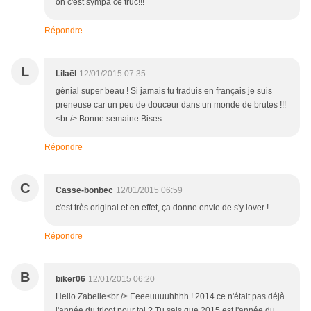
oh c'est sympa ce truc!!!
Répondre
L
Lilaël
12/01/2015 07:35
génial super beau ! Si jamais tu traduis en français je suis
preneuse car un peu de douceur dans un monde de brutes !!!
<br /> Bonne semaine Bises.
Répondre
C
Casse-bonbec
12/01/2015 06:59
c'est très original et en effet, ça donne envie de s'y lover !
Répondre
B
biker06
12/01/2015 06:20
Hello Zabelle<br /> Eeeeuuuuhhhh ! 2014 ce n'était pas déjà
l'année du tricot pour toi ? Tu sais que 2015 est l'année du