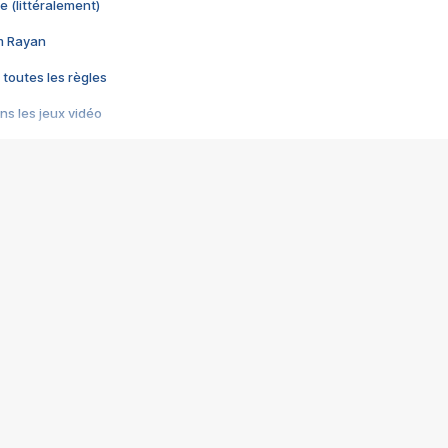
e (littéralement)
im Rayan
 toutes les règles
s les jeux vidéo
us choquant de Rockstar ? - Le scandale BULLY
e plus moche de Steam
du RÊVE tourne au CAUCHEMAR
pendant 8 heures
it… à tort
umiliés par un jeu vidéo
ire - Final Fantasy 8
ti un empire - Age of Empires
story DOFUS