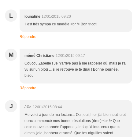
L
lounatine
12/01/2015 09:20
Il est très sympa ce modèle!<br /> Bon tricot!
Répondre
M
mémé Christiane
12/01/2015 09:17
Coucou Zabelle ! Je n'arrive pas à me rappeler où, mais je l'ai
vu sur un blog ... si je retrouve je te dirai ! Bonne journée,
bisou
Répondre
J
JOe
12/01/2015 08:44
Me voici à jour de ma lecture... Oui, oui, hier j'ai bien tout lu et
donc commencé mes bonne résolutions (rires).<br /> Que
cette nouvelle année t'apporte, ainsi qu'à tous ceux que tu
aimes, joie, bonheur et santé. Que tes aiguilles soient