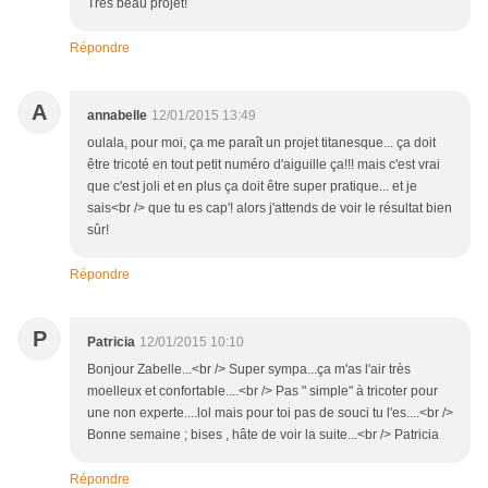
Très beau projet!
Répondre
A
annabelle
12/01/2015 13:49
oulala, pour moi, ça me paraît un projet titanesque... ça doit
être tricoté en tout petit numéro d'aiguille ça!!! mais c'est vrai
que c'est joli et en plus ça doit être super pratique... et je
sais<br /> que tu es cap'! alors j'attends de voir le résultat bien
sûr!
Répondre
P
Patricia
12/01/2015 10:10
Bonjour Zabelle...<br /> Super sympa...ça m'as l'air très
moelleux et confortable....<br /> Pas " simple" à tricoter pour
une non experte....lol mais pour toi pas de souci tu l'es....<br />
Bonne semaine ; bises , hâte de voir la suite...<br /> Patricia
Répondre