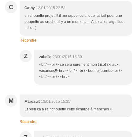
C
Cathy
13/01/2015 22:58
un chouette projet !!! il me rappel celui que j'ai fait pour une
poupette au crochet il y a un moment .....Allez a tes aiguilles
miss :-)
Répondre
Z
zabelle
23/01/2015 16:30
<br /> <br /> ce sera surement mon tricot ski aux
vacances!!<br /> <br /> <br /> bonne journée<br />
<br /> <br /> <br />
M
Margault
13/01/2015 15:35
Et bien ça a l'air chouette cette écharpe à manches !!
Répondre