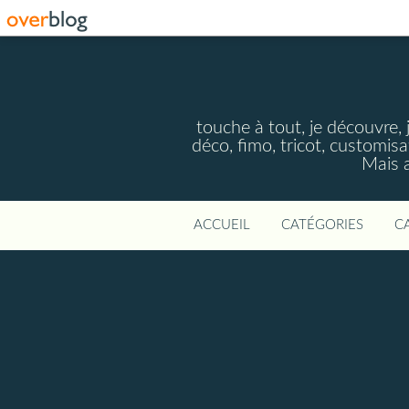
touche à tout, je découvre, j
déco, fimo, tricot, customisa
Mais a
ACCUEIL
CATÉGORIES
C