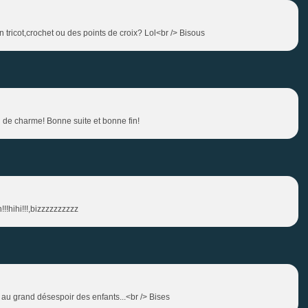
n tricot,crochet ou des points de croix? Lol<br /> Bisous
 de charme! Bonne suite et bonne fin!
!!hihi!!!,bizzzzzzzzzz
u grand désespoir des enfants...<br /> Bises