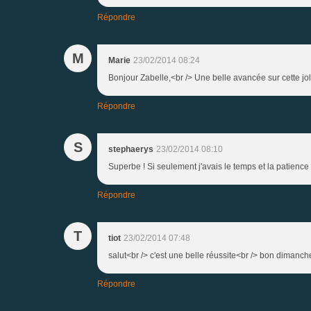
Répondre
M
Marie
23/02/2014 08:24
Bonjour Zabelle,<br /> Une belle avancée sur cette jol
Répondre
S
stephaerys
23/02/2014 08:10
Superbe ! Si seulement j'avais le temps et la patience 
Répondre
T
tiot
23/02/2014 07:48
salut<br /> c'est une belle réussite<br /> bon dimanch
Répondre