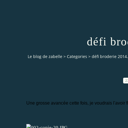
défi bro
Le blog de zabelle
>
Categories
>
défi broderie 2014.
2
Une grosse avancée cette fois, je voudrais l'avoir fi