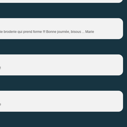
ie broderie qui prend forme !!! Bonne journée, bisous ... Marie
!
e