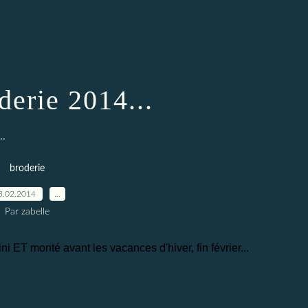
derie 2014...
..
broderie
3.02.2014
…
Par zabelle
ni ET monté avant les vacances d'hiver, fin février...