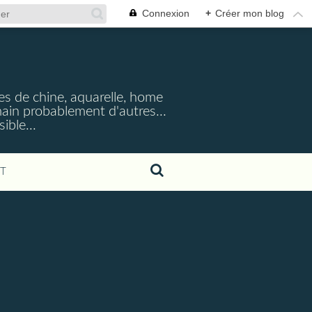
Connexion
+
Créer mon blog
cres de chine, aquarelle, home
emain probablement d'autres...
ible...
T