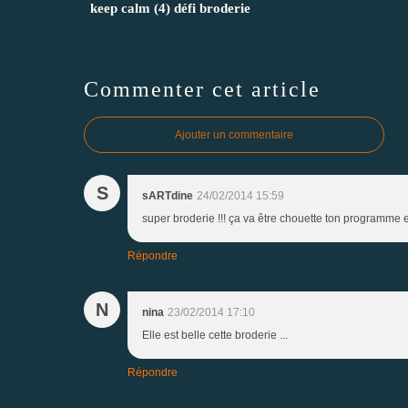
keep calm (4) défi broderie
Commenter cet article
Ajouter un commentaire
S
sARTdine
24/02/2014 15:59
super broderie !!! ça va être chouette ton programme
Répondre
N
nina
23/02/2014 17:10
Elle est belle cette broderie ...
Répondre