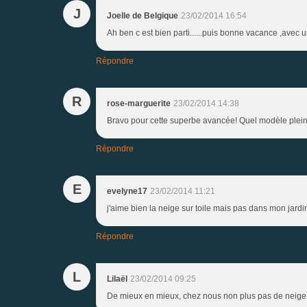
J
Joelle de Belgique
23/02/2014 16:54
Ah ben c est bien parti......puis bonne vacance ,avec u
Répondre
R
rose-marguerite
23/02/2014 14:38
Bravo pour cette superbe avancée! Quel modèle plein
Répondre
E
evelyne17
23/02/2014 11:21
j'aime bien la neige sur toile mais pas dans mon jardin!
Répondre
L
Lilaël
23/02/2014 09:25
De mieux en mieux, chez nous non plus pas de neige a