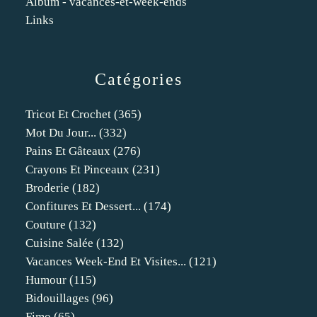
Album - vacances-et-week-ends
Links
Catégories
Tricot Et Crochet
(365)
Mot Du Jour...
(332)
Pains Et Gâteaux
(276)
Crayons Et Pinceaux
(231)
Broderie
(182)
Confitures Et Dessert...
(174)
Couture
(132)
Cuisine Salée
(132)
Vacances Week-End Et Visites...
(121)
Humour
(115)
Bidouillages
(96)
Fimo
(65)