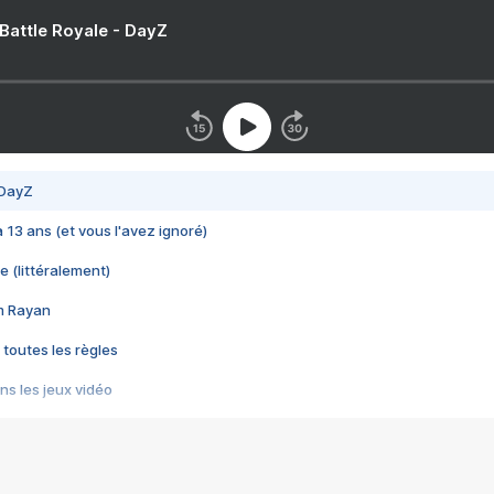
 Battle Royale - DayZ
 DayZ
 a 13 ans (et vous l'avez ignoré)
e (littéralement)
im Rayan
 toutes les règles
s les jeux vidéo
us choquant de Rockstar ? - Le scandale BULLY
e plus moche de Steam