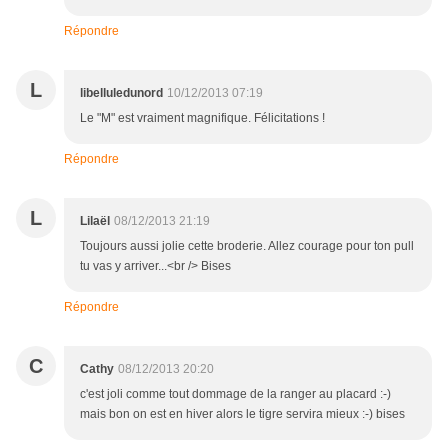
Répondre
L
libelluledunord
10/12/2013 07:19
Le "M" est vraiment magnifique. Félicitations !
Répondre
L
Lilaël
08/12/2013 21:19
Toujours aussi jolie cette broderie. Allez courage pour ton pull
tu vas y arriver...<br /> Bises
Répondre
C
Cathy
08/12/2013 20:20
c'est joli comme tout dommage de la ranger au placard :-)
mais bon on est en hiver alors le tigre servira mieux :-) bises