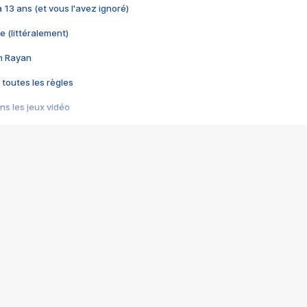
 a 13 ans (et vous l'avez ignoré)
e (littéralement)
im Rayan
 toutes les règles
s les jeux vidéo
us choquant de Rockstar ? - Le scandale BULLY
e plus moche de Steam
du RÊVE tourne au CAUCHEMAR
pendant 8 heures
it… à tort
umiliés par un jeu vidéo
ire - Final Fantasy 8
ti un empire - Age of Empires