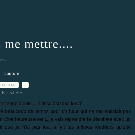
à me mettre....
e....
couture
8.08.2009
…
Par zabelle
ne tenue à pois... le tissu est rose foncé
ssé beaucoup de temps pour un haut qui ne me satisfait pas
ien cher heureusement...je vais reprendre le décolleté avec un
ait que je n'ai pas tout à fait les mêmes rondeurs qu'une