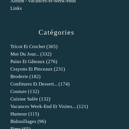
Album - vacances-et-week-ends
Links
Catégories
Tricot Et Crochet
(365)
Mot Du Jour...
(332)
Pains Et Gâteaux
(276)
Crayons Et Pinceaux
(231)
Broderie
(182)
Confitures Et Dessert...
(174)
Couture
(132)
Cuisine Salée
(132)
Vacances Week-End Et Visites...
(121)
Humour
(115)
Bidouillages
(96)
Fimo
(65)