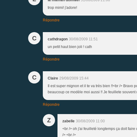
trop mimi! j'adore!
Répondre
C
cathdragon
30/08/2009 11:51
un petit haut bien joli ! cath
Répondre
C
Claire
29/08/2009 15:44
Il est super mignon et il te va très bien !!<br /> Bravo
beaucoup ce modèle moi aussi !! Je feuillete souvent m
Répondre
Z
zabelle
30/08/2009 11:00
<br /> oh j'ai feuilleté longtemps ça doit fair
/> <br />