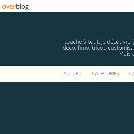
touche à tout, je découvre, j
déco, fimo, tricot, customisa
Mais a
ACCUEIL
CATÉGORIES
C