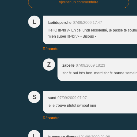
Ajouter un commentaire
L
laetiduperche
07/09/2009 17:47
HellO !!!<br /> En ce lundi ensoleillé, je passe te so
mien super !!!<br /> - Bisous -
Répondre
Z
zabelle
07/09/2009 18:23
<br /> oui très bon, merci<br /> bonne semaine
S
sand
07/09/2009 07:07
je le trouve plutot sympat moi
Répondre
L
la maman dismael
31/08/2009 21:08