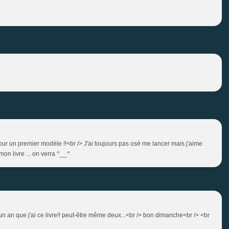
 pour un premier modèle !!<br /> J'ai toujours pas osé me lancer mais j'aime
on livre ... on verra ^__^
e un an que j'ai ce livre!! peut-être même deux...<br /> bon dimanche<br /> <br