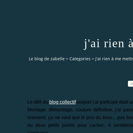
j'ai rien 
Le blog de zabelle
>
Categories
>
j'ai rien à me mettr
2
Le défi du
blog collectif
auquel j'ai participé était u
Montage, démontage, couture définitive, j'ai pa
vraiment, ça ne vaut que le prix du tissu... pas b
ou deux petits points pour cacher.. il sembler
japonaise...