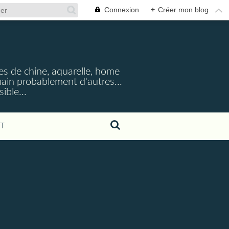
Connexion
+
Créer mon blog
cres de chine, aquarelle, home
emain probablement d'autres...
ible...
T