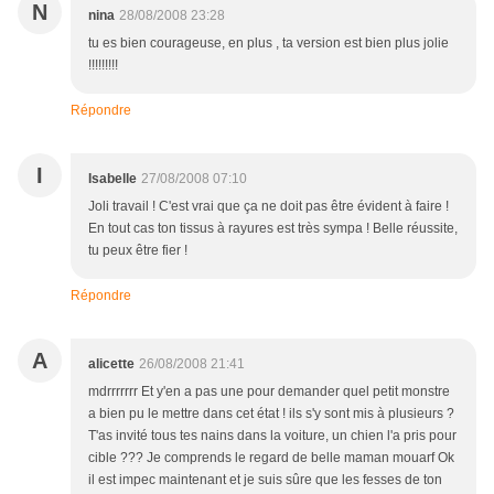
N
nina
28/08/2008 23:28
tu es bien courageuse, en plus , ta version est bien plus jolie
!!!!!!!!!
Répondre
I
Isabelle
27/08/2008 07:10
Joli travail ! C'est vrai que ça ne doit pas être évident à faire !
En tout cas ton tissus à rayures est très sympa ! Belle réussite,
tu peux être fier !
Répondre
A
alicette
26/08/2008 21:41
mdrrrrrrr Et y'en a pas une pour demander quel petit monstre
a bien pu le mettre dans cet état ! ils s'y sont mis à plusieurs ?
T'as invité tous tes nains dans la voiture, un chien l'a pris pour
cible ??? Je comprends le regard de belle maman mouarf Ok
il est impec maintenant et je suis sûre que les fesses de ton