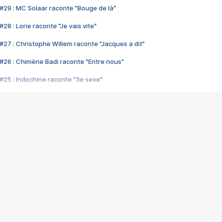
#29 : MC Solaar raconte "Bouge de là"
28 : Lorie raconte "Je vais vite"
#27 : Christophe Willem raconte "Jacques a dit"
#26 : Chimène Badi raconte "Entre nous"
#25 : Indochine raconte "3e sexe"
#24 : Zaho raconte "C'est chelou"
#23 : Patrick Bruel raconte "Au café des délices"
#22 : Kyo raconte "Le chemin"
#21 : Nolwenn Leroy raconte "Cassé"
#20 : Patrick Hernandez raconte "Born to be alive"
#19 : Lorie raconte "Près de moi"
#18 : Michael Jones raconte "A nos actes manqués" (avec Jean-Jacque