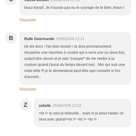
Casse-bonbec
24/08/2008 22:29
beau travail. Je n'aurais pas eu le courage de le faire, bravo !
Répondre
B
Bulle Gourmande
24/08/2008 22:11
bé dis donc ! t'as bien bossé ! Je dois prochainement
récupérer une machine à coudre qui a servi une ou deux fois,
autant dire neuve et je vais "essayer" de me mettre à la
couture quand j'aurai du temps devant moi... Moi qui suis une
vraie bille !!! je te demanderai peut-être qqs conseils si t'es
d'accord...
Répondre
Z
zabelle
25/08/2008 13:52
<br /> tu sais je bidouille... mais si je peux t'aider, ce
sera avec plaisir!<br /> <br /> <br />