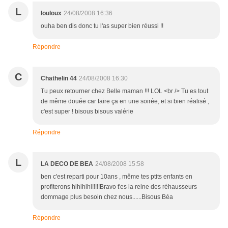
L
louloux
24/08/2008 16:36
ouha ben dis donc tu l'as super bien réussi !!
Répondre
C
Chathelin 44
24/08/2008 16:30
Tu peux retourner chez Belle maman !!! LOL <br /> Tu es tout
de même douée car faire ça en une soirée, et si bien réalisé ,
c'est super ! bisous bisous valérie
Répondre
L
LA DECO DE BEA
24/08/2008 15:58
ben c'est reparti pour 10ans , même tes ptits enfants en
profiterons hihihihi!!!!!Bravo t'es la reine des réhausseurs
dommage plus besoin chez nous......Bisous Béa
Répondre