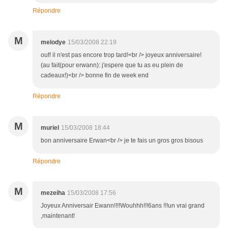
Répondre
M
melodye
15/03/2008 22:19
ouf! il n'est pas encore trop tard!<br /> joyeux anniversaire!
(au fait(pour erwann): j'espere que tu as eu plein de
cadeaux!)<br /> bonne fin de week end
Répondre
M
muriel
15/03/2008 18:44
bon anniversaire Erwan<br /> je te fais un gros gros bisous
Répondre
M
mezeiha
15/03/2008 17:56
Joyeux Anniversair Ewann!!!!Wouhhh!!!6ans !!!un vrai grand
,maintenant!