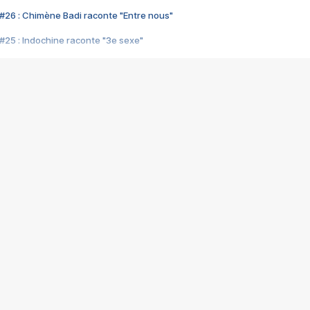
#26 : Chimène Badi raconte "Entre nous"
#25 : Indochine raconte "3e sexe"
#24 : Zaho raconte "C'est chelou"
#23 : Patrick Bruel raconte "Au café des délices"
#22 : Kyo raconte "Le chemin"
#21 : Nolwenn Leroy raconte "Cassé"
#20 : Patrick Hernandez raconte "Born to be alive"
#19 : Lorie raconte "Près de moi"
#18 : Michael Jones raconte "A nos actes manqués" (avec Jean-Jacque
#17 : Khaled raconte "Aïcha"
#16 : Corneille raconte "Parce qu'on vient de loin"
#15 : Indochine raconte "L'aventurier"