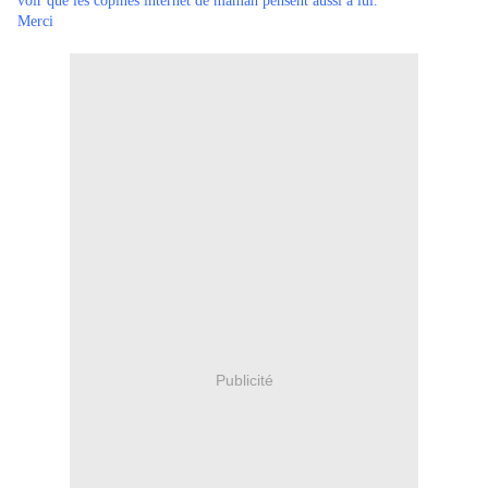
voir que les copines internet de maman pensent aussi à lui.
Merci
Publicité