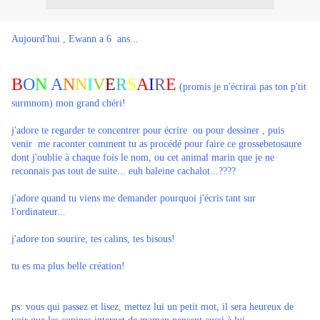
A
ujourd'hui , Ewann a 6 ans...
B
O
N
A
N
N
I
V
E
R
S
A
I
R
E
(promis je n'écrirai pas ton p'tit
surmnom) mon grand chéri!
j'adore te regarder te concentrer pour écrire ou pour dessiner , puis
venir me raconter comment tu as procédé pour faire ce grossebetosaure
dont j'oublie à chaque fois le nom, ou cet animal marin que je ne
reconnais pas tout de suite... euh baleine cachalot...????
j'adore quand tu viens me demander pourquoi j'écris tant sur
l'ordinateur...
j'adore ton sourire, tes calins, tes bisous!
tu es ma plus belle création!
ps: vous qui passez et lisez, mettez lui un petit mot, il sera heureux de