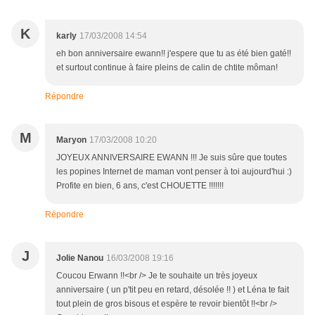
K
karly
17/03/2008 14:54
eh bon anniversaire ewann!! j'espere que tu as été bien gaté!!
et surtout continue à faire pleins de calin de chtite môman!
Répondre
M
Maryon
17/03/2008 10:20
JOYEUX ANNIVERSAIRE EWANN !!! Je suis sûre que toutes
les popines Internet de maman vont penser à toi aujourd'hui :)
Profite en bien, 6 ans, c'est CHOUETTE !!!!!!!
Répondre
J
Jolie Nanou
16/03/2008 19:16
Coucou Erwann !!<br /> Je te souhaite un très joyeux
anniversaire ( un p'tit peu en retard, désolée !! ) et Léna te fait
tout plein de gros bisous et espère te revoir bientôt !!<br />