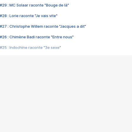
#29 : MC Solaar raconte "Bouge de là"
28 : Lorie raconte "Je vais vite"
#27 : Christophe Willem raconte "Jacques a dit"
#26 : Chimène Badi raconte "Entre nous"
#25 : Indochine raconte "3e sexe"
#24 : Zaho raconte "C'est chelou"
#23 : Patrick Bruel raconte "Au café des délices"
#22 : Kyo raconte "Le chemin"
#21 : Nolwenn Leroy raconte "Cassé"
#20 : Patrick Hernandez raconte "Born to be alive"
#19 : Lorie raconte "Près de moi"
#18 : Michael Jones raconte "A nos actes manqués" (avec Jean-Jacque