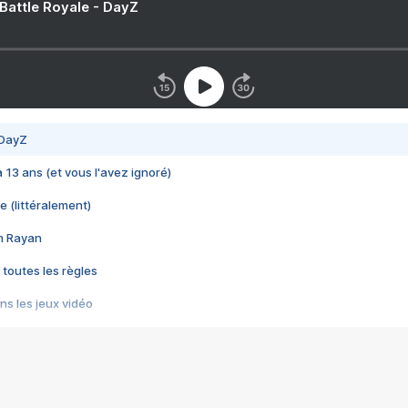
 Battle Royale - DayZ
 DayZ
 a 13 ans (et vous l'avez ignoré)
e (littéralement)
im Rayan
 toutes les règles
s les jeux vidéo
us choquant de Rockstar ? - Le scandale BULLY
e plus moche de Steam
du RÊVE tourne au CAUCHEMAR