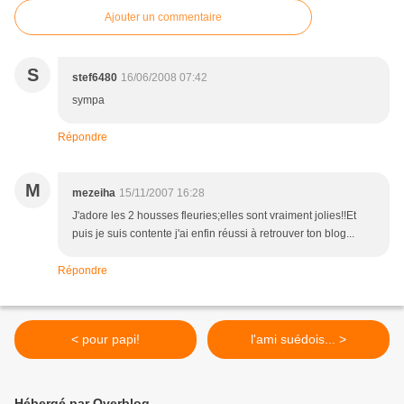
Ajouter un commentaire
S
stef6480
16/06/2008 07:42
sympa
Répondre
M
mezeiha
15/11/2007 16:28
J'adore les 2 housses fleuries;elles sont vraiment jolies!!Et
puis je suis contente j'ai enfin réussi à retrouver ton blog...
Répondre
< pour papi!
l'ami suédois... >
Hébergé par Overblog