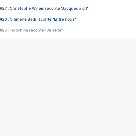
#27 : Christophe Willem raconte "Jacques a dit"
#26 : Chimène Badi raconte "Entre nous"
#25 : Indochine raconte "3e sexe"
#24 : Zaho raconte "C'est chelou"
#23 : Patrick Bruel raconte "Au café des délices"
#22 : Kyo raconte "Le chemin"
#21 : Nolwenn Leroy raconte "Cassé"
#20 : Patrick Hernandez raconte "Born to be alive"
#19 : Lorie raconte "Près de moi"
#18 : Michael Jones raconte "A nos actes manqués" (avec Jean-Jacque
#17 : Khaled raconte "Aïcha"
#16 : Corneille raconte "Parce qu'on vient de loin"