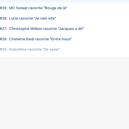
#29 : MC Solaar raconte "Bouge de là"
28 : Lorie raconte "Je vais vite"
#27 : Christophe Willem raconte "Jacques a dit"
#26 : Chimène Badi raconte "Entre nous"
#25 : Indochine raconte "3e sexe"
#24 : Zaho raconte "C'est chelou"
#23 : Patrick Bruel raconte "Au café des délices"
#22 : Kyo raconte "Le chemin"
#21 : Nolwenn Leroy raconte "Cassé"
#20 : Patrick Hernandez raconte "Born to be alive"
#19 : Lorie raconte "Près de moi"
#18 : Michael Jones raconte "A nos actes manqués" (avec Jean-Jacque