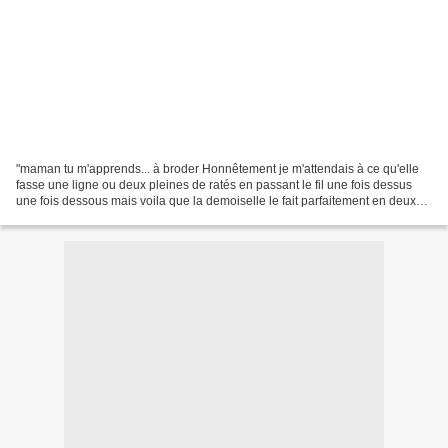
"maman tu m'apprends... à broder Honnêtement je m'attendais à ce qu'elle
fasse une ligne ou deux pleines de ratés en passant le fil une fois dessus
une fois dessous mais voila que la demoiselle le fait parfaitement en deux
temps trois mouvements... je...