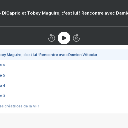
 DiCaprio et Tobey Maguire, c'est lui ! Rencontre avec Dam
bey Maguire, c'est lui ! Rencontre avec Damien Witecka
e 6
e 5
e 4
e 3
s créatrices de la VF !
e 2
e 1