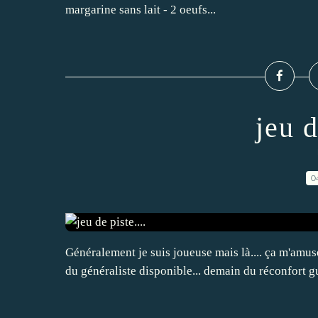
margarine sans lait - 2 oeufs...
jeu d
0
Généralement je suis joueuse mais là.... ça m'amu
du généraliste disponible... demain du réconfort gu