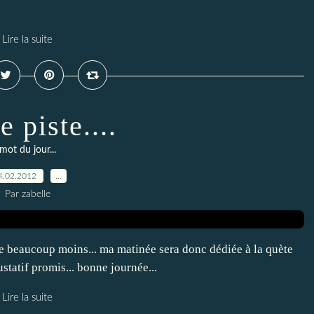
Lire la suite
e piste....
mot du jour...
4.02.2012
…
Par zabelle
se beaucoup moins... ma matinée sera donc dédiée à la quète
statif promis... bonne journée...
Lire la suite