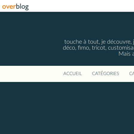
touche à tout, je découvre, j
déco, fimo, tricot, customisa
Mais a
ACCUEIL
CATÉGORIES
C