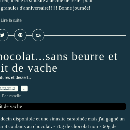
rien, même la sinusite a décidé de rester pour
s granules d'anniversaire!!!!! Bonne journée!
Lire la suite
ocolat...sans beurre et
ait de vache
tures et dessert...
5.02.2012
…
Par zabelle
édecin disponible et une sinusite carabinée mais j'ai gagné un
ur 4 coulants au chocolat: - 70g de chocolat noir - 60g de