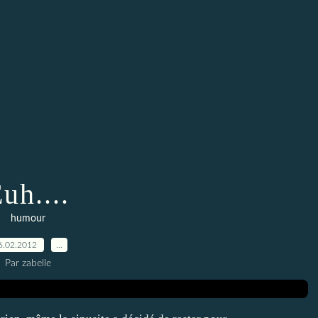
uh....
humour
6.02.2012
…
Par zabelle