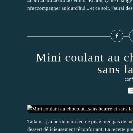
40 40 40 40 40 40 40 Voila... Et non, ça ne change 
m'accompagner aujourd'hui... et ce soir, j'aurai de
Mini coulant au ch
sans l
confi
0
Tadam... j'ai perdu mon jeu de piste hier, pas de m
dessert délicieusement réconfortant. La recette po