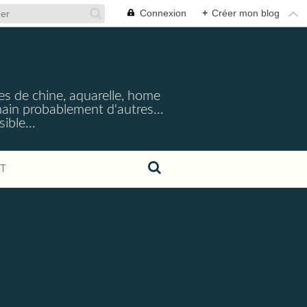
Connexion
+
Créer mon blog
cres de chine, aquarelle, home
emain probablement d'autres...
ible...
T