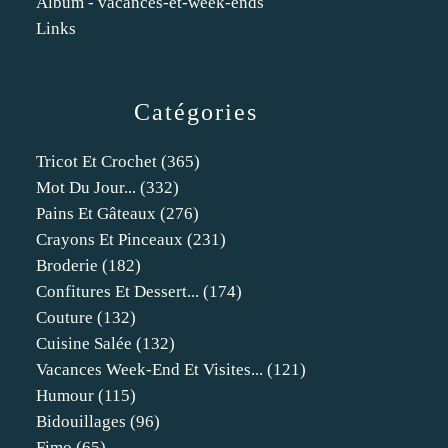
Album - vacances-et-week-ends
Links
Catégories
Tricot Et Crochet
(365)
Mot Du Jour...
(332)
Pains Et Gâteaux
(276)
Crayons Et Pinceaux
(231)
Broderie
(182)
Confitures Et Dessert...
(174)
Couture
(132)
Cuisine Salée
(132)
Vacances Week-End Et Visites...
(121)
Humour
(115)
Bidouillages
(96)
Fimo
(65)