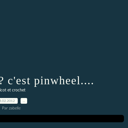
? c'est pinwheel....
ricot et crochet
3.02.2012
…
Par zabelle