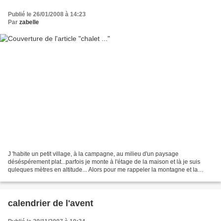
Publié le 26/01/2008 à 14:23
Par
zabelle
J 'habite un petit village, à la campagne, au milieu d'un paysage
déséspérement plat...parfois je monte à l'étage de la maison et là je suis
quleques mètres en altitude... Alors pour me rappeler la montagne et la
neige de mes années en Autriche , j'ai...
calendrier de l'avent