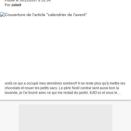
Publié le 30/11/2007 à 10:34
Par
zabell
voilà ce qui a occupé mes dernières soirées!!! Il ne reste plus qu'à mettre les
chocolats et nouer les petits sacs. Le père Noël central sent aussi bon la
lavande, je l'ai fourré avec ce qui me restait du jardin. tUtO ici et sous le
calendrier dort le...