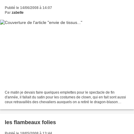
Publié le 14/06/2008 à 14:07
Par
zabelle
Ce matin je devais faire quelques emplettes pour le spectacle de fin
d'année, il fallait du satin pour les costumes de clown, qui en fait sont aussi
ceux retravaillés des chevaliers auxquels on a retiré le dragon-blason
devant et qui était eux-même les...
les flambeaux folies
Publié le 18/05/2008 à 13:44