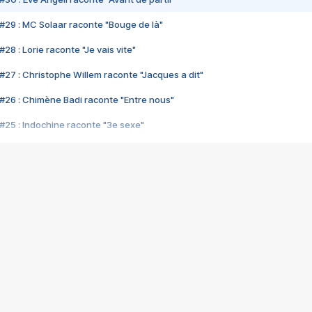
#29 : MC Solaar raconte "Bouge de là"
28 : Lorie raconte "Je vais vite"
#27 : Christophe Willem raconte "Jacques a dit"
#26 : Chimène Badi raconte "Entre nous"
#25 : Indochine raconte "3e sexe"
#24 : Zaho raconte "C'est chelou"
#23 : Patrick Bruel raconte "Au café des délices"
#22 : Kyo raconte "Le chemin"
#21 : Nolwenn Leroy raconte "Cassé"
#20 : Patrick Hernandez raconte "Born to be alive"
#19 : Lorie raconte "Près de moi"
#18 : Michael Jones raconte "A nos actes manqués" (avec Jean-Jacque