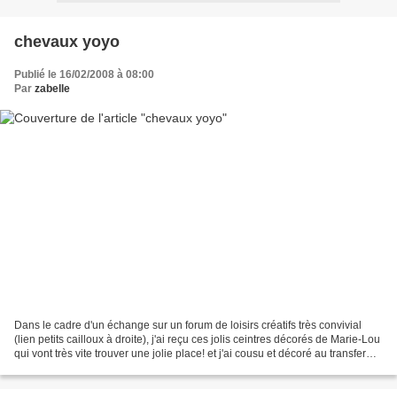
chevaux yoyo
Publié le 16/02/2008 à 08:00
Par
zabelle
Dans le cadre d'un échange sur un forum de loisirs créatifs très convivial
(lien petits cailloux à droite), j'ai reçu ces jolis ceintres décorés de Marie-Lou
qui vont très vite trouver une jolie place! et j'ai cousu et décoré au transfer
(photo de son...