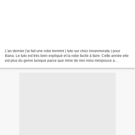
L'an dernier j'ai fait une robe tremimi ( tuto sur chez innanmorata ) pour
Iliana. Le tuto est très bien expliqué et la robe facile à faire. Cette année elle
est plus du genre tunique parce que mine de rien miss minipouce a
poussé... "maman z'ai grandi,...