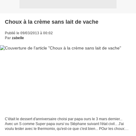
Choux à la crème sans lait de vache
Publié le 09/03/2013 à 00:02
Par
zabelle
C'était le dessert d'anniversaire choisi par papa ours le 3 mars dernier...
Avec un S comme Super papa ours/ ou Stéphane suivant l'état civil... J'ai
voulu tester avec le thermomix, qu'est-ce que c'est bien... POur les choux:
Ingrédients: 150 g d'eau...