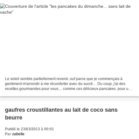
Le soleil semble partiellement revenir..ouf parce que je commençais à
gentiment m'arrondir à me réconforter avec du sucré.... Du coup, j'ai des
recettes gourmandes pour vous.... comme ces délicieux pancakes. pour une
dizaine de pancakes il vous faut:...
gaufres croustillantes au lait de coco sans
beurre
Publié le 23/03/2013 à 00:01
Par
zabelle