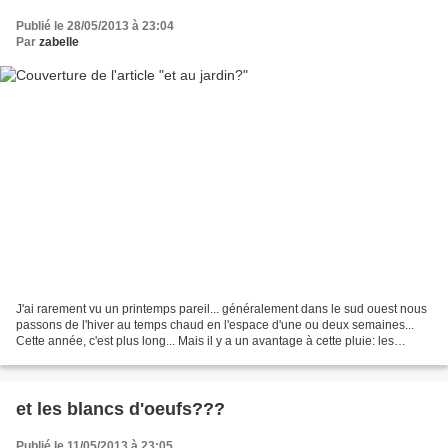
Publié le 28/05/2013 à 23:04
Par
zabelle
J'ai rarement vu un printemps pareil... généralement dans le sud ouest nous
passons de l'hiver au temps chaud en l'espace d'une ou deux semaines...
Cette année, c'est plus long... Mais il y a un avantage à cette pluie: les
salades poussent comme de l'herbe...
et les blancs d'oeufs???
Publié le 11/05/2013 à 23:05