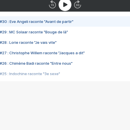
#30 : Eve Angeli raconte "Avant de partir"
#29 : MC Solaar raconte "Bouge de là"
28 : Lorie raconte "Je vais vite"
#27 : Christophe Willem raconte "Jacques a dit"
#26 : Chimène Badi raconte "Entre nous"
#25 : Indochine raconte "3e sexe"
#24 : Zaho raconte "C'est chelou"
#23 : Patrick Bruel raconte "Au café des délices"
#22 : Kyo raconte "Le chemin"
#21 : Nolwenn Leroy raconte "Cassé"
#20 : Patrick Hernandez raconte "Born to be alive"