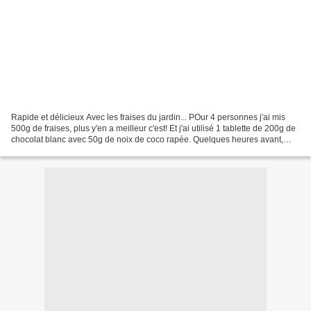
Rapide et délicieux Avec les fraises du jardin... POur 4 personnes j'ai mis
500g de fraises, plus y'en a meilleur c'est! Et j'ai utilisé 1 tablette de 200g de
chocolat blanc avec 50g de noix de coco rapée. Quelques heures avant,
faire fondre le chocolat...