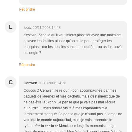
Répondre
L
loula
20/11/2008 14:48
c'est vrai Zabelle qu'il vaut mieux plastifier avec une machine
qu'avec les feuilles plastic qu'on colle pour protéger les
bouquins....car tes dessins sont bien soudés... où as-tu trouvé
cet engin ?
Répondre
C
Cenwen
20/11/2008 14:38
Coucou :) Cenwen, le retour :) bon accompagnée par mes
paquets de kleenex et mes cachets, mais c'est mieux que de
ne pas être là:)<br /> Je pense que je vais pas mal l'écrire
aujourd'hui, mais rendre visite à mes copinautes m'a
terriblement manqué. Je pense que je n'aurai pas le temps de
voir tout le monde aujourd'hui, mais je vais reprendre le
rythme.^^<br /> <br /> Merci pour les jolis moments que je
viens de passer sur ton joli blog:)<br /> Bonne journée:)<br />