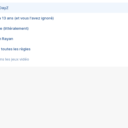
 DayZ
 a 13 ans (et vous l'avez ignoré)
e (littéralement)
im Rayan
 toutes les règles
s les jeux vidéo
us choquant de Rockstar ? - Le scandale BULLY
e plus moche de Steam
du RÊVE tourne au CAUCHEMAR
pendant 8 heures
it… à tort
umiliés par un jeu vidéo