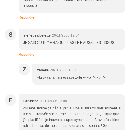
Bisous :)
Répondre
S
stef et sa belette
20/11/2008 12:54
JE SAIS QU IL Y EN A QUI PLASTIFIE AUSSI LES TISSUS
Répondre
Z
zabelle
20/11/2008 18:38
<br /> ça jamais essayé...<br /> <br /> <br />
F
Fabienne
20/11/2008 12:08
oui moi j'trouve ça génial j'en ai une aussi et tu sais souvent je
me suis trouvée sur internet de marque page magnifique que
j'ai plastifié et je trouve ça super sympa alors Bravo c'est bien
joli ta housse de table à repasser aussi ... sourire ! Gros