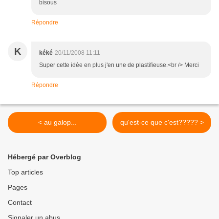
bisous
Répondre
K
kéké
20/11/2008 11:11
Super cette idée en plus j'en une de plastifieuse.<br /> Merci
Répondre
< au galop...
qu'est-ce que c'est????? >
Hébergé par Overblog
Top articles
Pages
Contact
Signaler un abus